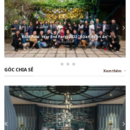
KGM Asia: Year End Party 2022 “Bữa tiệc tri ân”
08/02/2023
GÓC CHIA SẺ
Xem thêm