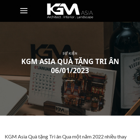
Skip
to
content
SỰ KIỆN
KGM ASIA QUÀ TẶNG TRI ÂN
06/01/2023
KGM Asia Quà tặng Tri ân Qua một năm 2022 nhiều thay