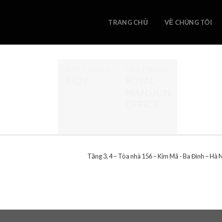
Skip
to
TRANG CHỦ
VỀ CHÚNG TÔI
content
VĂN PHÒNG
VĂN PHÒNG
BIDV
ROYAL
MANSION
OFFICE
Tầng 3, 4 – Tòa nhà 156 – Kim Mã - Ba Đình – Hà 