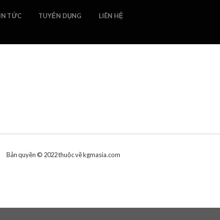
IN TỨC
TUYỂN DỤNG
LIÊN HỆ
Bản quyền © 2022 thuộc về
kgmasia.com