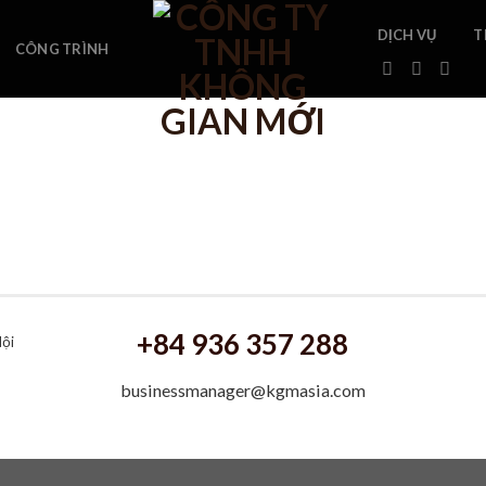
DỊCH VỤ
T
CÔNG TRÌNH
+84 936 357 288
Nội
businessmanager@kgmasia.com