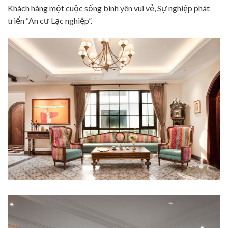
Khách hàng một cuộc sống bình yên vui vẻ, Sự nghiệp phát
triển “An cư Lạc nghiệp”.