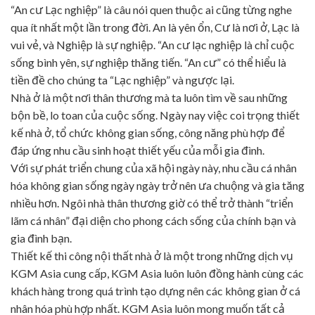
“An cư Lạc nghiệp” là câu nói quen thuộc ai cũng từng nghe
qua ít nhất một lần trong đời. An là yên ổn, Cư là nơi ở, Lạc là
vui vẻ, và Nghiệp là sự nghiệp. “An cư lạc nghiệp là chỉ cuộc
sống bình yên, sự nghiệp thăng tiến. “An cư” có thể hiểu là
tiền đề cho chúng ta “Lạc nghiệp” và ngược lại.
Nhà ở là một nơi thân thương mà ta luôn tìm về sau những
bộn bề, lo toan của cuộc sống. Ngày nay việc coi trọng thiết
kế nhà ở, tổ chức không gian sống, công năng phù hợp để
đáp ứng nhu cầu sinh hoạt thiết yếu của mỗi gia đình.
Với sự phát triển chung của xã hội ngày này, nhu cầu cá nhân
hóa không gian sống ngày ngày trở nên ưa chuộng và gia tăng
nhiều hơn. Ngôi nhà thân thương giờ có thể trở thành “triển
lãm cá nhân” đại diện cho phong cách sống của chính bạn và
gia đình bạn.
Thiết kế thi công nội thất nhà ở là một trong những dịch vụ
KGM Asia cung cấp, KGM Asia luôn luôn đồng hành cùng các
khách hàng trong quá trình tạo dựng nên các không gian ở cá
nhân hóa phù hợp nhất. KGM Asia luôn mong muốn tất cả