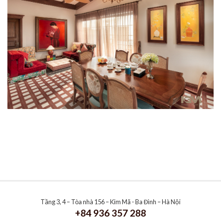
Tầng 3, 4 – Tòa nhà 156 – Kim Mã - Ba Đình – Hà Nội
+84 936 357 288