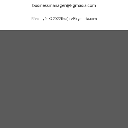
businessmanager@kgmasia.com
Bản quyền © 2022 thuộc về
kgmasia.com