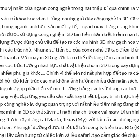
thú vị nhất của ngành công nghệ trong hai thập kỉ qua chính là 
à yếu tố khoa học viễn tưởng, nhưng giờ đây công nghệ in 3D đã 
 trong ngành sinh học, sản xuất, y tế,… ngành xây dựng cũng khô
mới được sử dụng công nghệ in 3D tân tiến nhằm tiết kiệm nhân l
 dựng được dùng chủ yếu để tạo ra các mô hình 3D như gạch hoa v
i cấu trúc nhỏ. Nhưng sự tiến bộ của công nghệ đã tạo điều kiệ
ộ tòa nhà. Với máy in 3D người ta có thể dễ dàng tạo ra mô hình t
ên các bức tường nhà.Thực chất vật liệu cho in 3D trong xây dựng l
à nhiều phụ gia khác,… Chính vì thế nên nó rất phù hợp để tạo ra c
òi hỏi độ kiến trúc cao mà không ảnh hưởng nhiều đến ngân sách, 
ũng như góp phần bảo vệ môi trường bằng cách sử dụng các loại vật
rong việc đáp ứng yêu cầu sản xuất hay thiết bị, quy trình thực h
p công nghệ xây dựng quan trọng với rất nhiều tiềm năng đang 
g minh in 3D có thể xây một ngôi nhà chỉ trong vài ngày. Điển hì
ng được xây dựng tại Marfa, Texas (Mỹ), với tất cả các phòng ngủ
 Icon. Khu nghỉ dưỡng được thiết kế bởi công ty kiến trúc BIG (
lấy cảm hứng từ chiếc kén và lều safari, tạo cảm giác dễ chịu, g