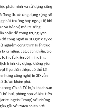
việc phát minh và sử dụng công
và đang được ứng dụng rộng rãi
ng phải trường hợp ngoại lệ khi
ực và bảo vệ môi trường.
ăn hoặc đồ trang trí, nguyên
n để công nghệ in 3D giờ đây có
hử nghiệm công trình kiến trúc
à xi măng, cát, cát nghiền, tro
ác loại cấu kiện có hình dạng
lịch trình xây dựng, không yêu
 liệu thân thiện, có thể tái
iện nhưng công nghệ in 3D vẫn
chờ được khám phá.
nh trong đó có Tổ hợp khách sạn
, hồ bơi, phòng spa và khu tiện
Bjarke Ingels Group) với những
ần gũi với thiên nhiên. Với