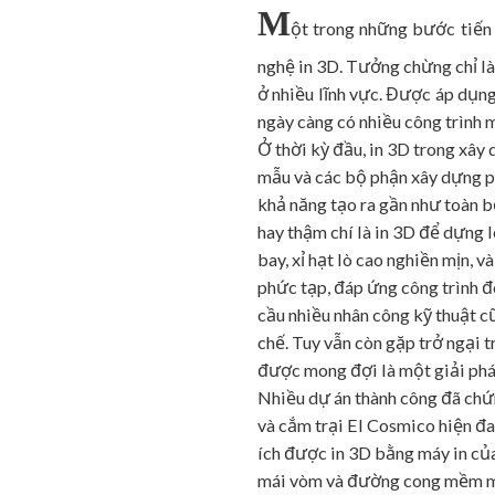
M
ột trong những bước tiến 
nghệ in 3D. Tưởng chừng chỉ l
ở nhiều lĩnh vực. Được áp dụng
ngày càng có nhiều công trình 
Ở thời kỳ đầu, in 3D trong xây
mẫu và các bộ phận xây dựng ph
khả năng tạo ra gần như toàn b
hay thậm chí là in 3D để dựng l
bay, xỉ hạt lò cao nghiền mịn, v
phức tạp, đáp ứng công trình đ
cầu nhiều nhân công kỹ thuật c
chế. Tuy vẫn còn gặp trở ngại t
được mong đợi là một giải phá
Nhiều dự án thành công đã chứn
và cắm trại El Cosmico hiện đa
ích được in 3D bằng máy in của
mái vòm và đường cong mềm mại 