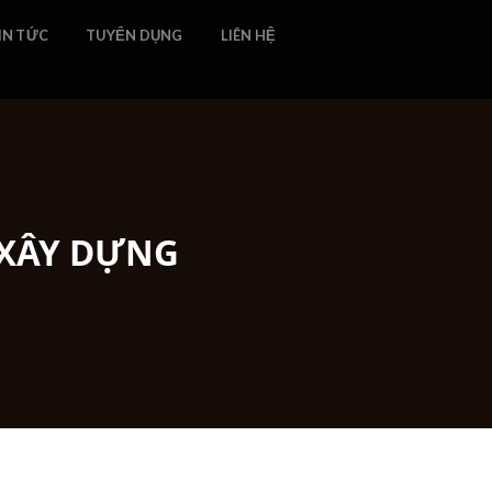
IN TỨC
TUYỂN DỤNG
LIÊN HỆ
 XÂY DỰNG