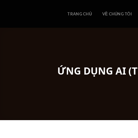
Skip
to
TRANG CHỦ
VỀ CHÚNG TÔI
content
ỨNG DỤNG AI (T