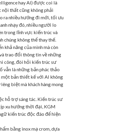
telligence hay AI) được coi là
úc nội thất cũng không phải
ạo ra nhiều hướng đi mới, tối ưu
hanh nhạy đó, nhiều người lo
n trong lĩnh vực kiến trúc và
nh chúng không thể thay thế.
iển khả năng của mình mà còn
và trao đổi thông tin về những
i công, đòi hỏi kiến trúc sư
số vẫn là những bản phác thảo
a một bản thiết kế với AI không
 riêng biệt mà khách hàng mong
c hỗ trợ sáng tác. Kiến trúc sư
 kịp xu hướng thời đại, KGM
ngữ kiến trúc độc đáo để hiện
 phẩm bằng inox mạ crom, dựa