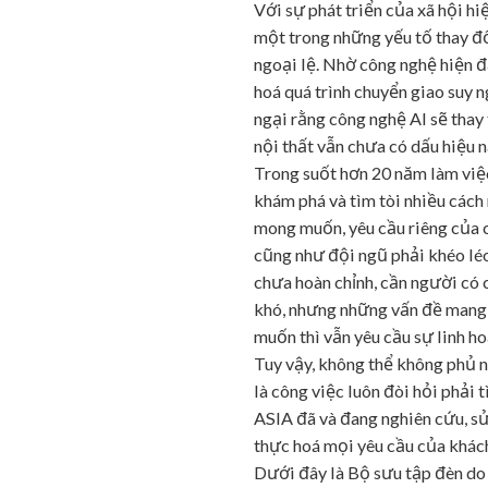
Với sự phát triển của xã hội hiệ
một trong những yếu tố thay đổi
ngoại lệ. Nhờ công nghệ hiện đạ
hoá quá trình chuyển giao suy n
ngại rằng công nghệ AI sẽ thay 
nội thất vẫn chưa có dấu hiệu n
Trong suốt hơn 20 năm làm việ
khám phá và tìm tòi nhiều cách
mong muốn, yêu cầu riêng của ch
cũng như đội ngũ phải khéo léo
chưa hoàn chỉnh, cần người có 
khó, nhưng những vấn đề mang 
muốn thì vẫn yêu cầu sự linh h
Tuy vậy, không thể không phủ nh
là công việc luôn đòi hỏi phải
ASIA đã và đang nghiên cứu, s
thực hoá mọi yêu cầu của khác
Dưới đây là Bộ sưu tập đèn do