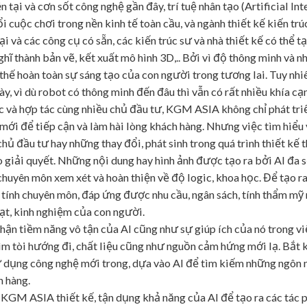
n tại và cơn sốt công nghệ gần đây, trí tuệ nhân tạo (Artificial In
 cuộc chơi trong nền kinh tế toàn cầu, và ngành thiết kế kiến tr
i và các công cụ có sẵn, các kiến trúc sư và nhà thiết kế có thể t
ghĩ thành bản vẽ, kết xuất mô hình 3D,.. Bởi vì độ thông minh và n
thế hoàn toàn sự sáng tạo của con người trong tương lai. Tuy nhiê
ày, vì dù robot có thông minh đến đâu thì vẫn có rất nhiều khía cạ
c và hợp tác cùng nhiều chủ đầu tư, KGM ASIA không chỉ phát tr
 mới để tiếp cận và làm hài lòng khách hàng. Nhưng việc tìm hiểu 
ủ đầu tư hay những thay đổi, phát sinh trong quá trình thiết kế th
 giải quyết. Những nội dung hay hình ảnh được tạo ra bởi AI đa 
chuyên môn xem xét và hoàn thiện về độ logic, khoa học. Để tạo r
tính chuyên môn, đáp ứng được nhu cầu, ngân sách, tính thẩm mỹ
oạt, kinh nghiệm của con người.
ận tiềm năng vô tận của AI cũng như sự giúp ích của nó trong việ
 tìm tòi hướng đi, chất liệu cũng như nguồn cảm hứng mới lạ. Bắt
ử dụng công nghệ mới trong, dựa vào AI để tìm kiếm những ngôn 
h hàng.
 KGM ASIA thiết kế, tận dụng khả năng của AI để tạo ra các tác