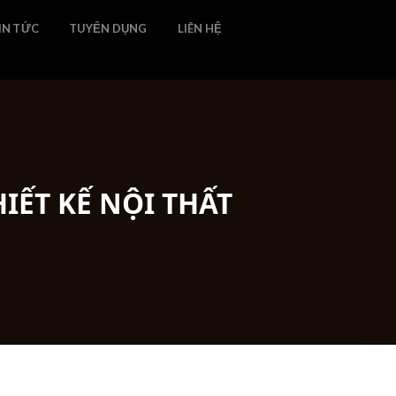
IN TỨC
TUYỂN DỤNG
LIÊN HỆ
IẾT KẾ NỘI THẤT