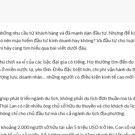
hững nhu cầu từ khách hàng và đã mạnh dạn đầu tư. Nhưng để k
có nên mạo hiểm đầu tư kinh doanh hay không? Và đầu tư cho loại
 hãy cùng tìm hiểu qua bài viết dưới đây.
ú chơi xa xỉ của các bậc đại gia có tiếng. Họ thường tìm đến du 
 miền nước lạ, yên tĩnh. Điều đặc biệt hơn, chi phí vận hành du t
ượng lưu, doanh nhân… những người có điều kiện kinh tế cao mới 
iúp phát triển ngành du lịch, không phải du lịch đơn thuần mà là d
Thái Lan có rất nhiều ông chủ sở hữu du thuyền và cho khách du lịc
không chỉ cho chủ đầu tư mà cho cả ngành du lịch địa phương.
 khoảng 2.000 người sở hữu tài sản 5 triệu USD trở lên. Con số 
kinh tế của cả nước. Số lượng người giàu tăng nhanh thì tất yếu 