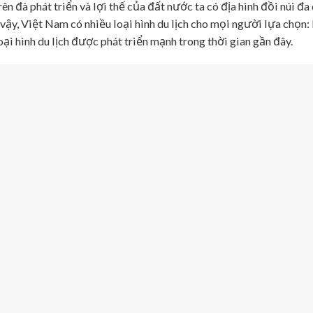
n đà phát triển và lợi thế của đất nước ta có địa hình đồi núi đa
 vậy, Việt Nam có nhiều loại hình du lịch cho mọi người lựa chọn: 
ại hình du lịch được phát triển mạnh trong thời gian gần đây.