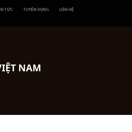
IN TỨC
TUYỂN DỤNG
LIÊN HỆ
VIỆT NAM