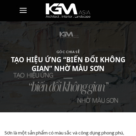
Skip
to
content
GÓC CHIA SẺ
TẠO HIỆU ỨNG “BIẾN ĐỔI KHÔNG
GIAN” NHỜ MÀU SƠN
Sơn là một sản phẩm có màu sắc và công dụng phong phú,