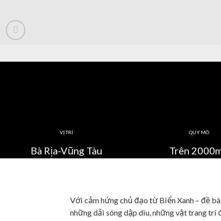
VỊ TRÍ
QUY MÔ
Bà Rịa-Vũng Tàu
Trên 2000
Với cảm hứng chủ đạo từ Biển Xanh – đề bà
những dải sóng dập dìu, những vật trang trí