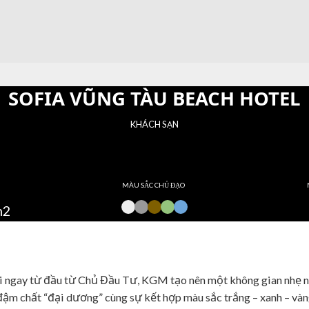
SOFIA VŨNG TÀU BEACH HOTEL
KHÁCH SẠN
MÀU SẮC CHỦ ĐẠO
m2
i ngay từ đầu từ Chủ Đầu Tư, KGM tạo nên một không gian nhẹ n
 đậm chất “đại dương” cùng sự kết hợp màu sắc trắng – xanh – vàn