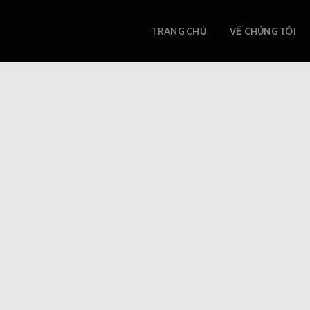
Skip
to
TRANG CHỦ
VỀ CHÚNG TÔI
content