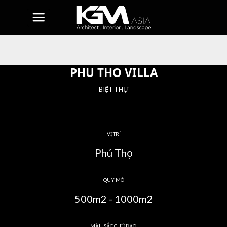
Skip
to
content
PHU THO VILLA
BIỆT THỰ
VỊ TRÍ
Phú Thọ
QUY MÔ
500m2 - 1000m2
MÀU SẮC CHỦ ĐẠO