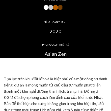
NĂM HOÀN THÀNH
2020
PHONG CÁCH THIẾT KẾ
Asian Zen
Tọa lạc trên khu đất lớn và là biệt phủ của một dòng họ danh
tiếng, dự án là mong muốn từ chủ đầu tư muốn phát triển
thành một khu nghỉ dưỡng thanh lịch, trang nhã. Đội ngũ
KGM đã chọn phong cách Zen đỉnh cao của kiến trúc Nhật
Bản để thể hiện cho từng không gian trong khu biệt thự. Sử
dụng tông màu trung tính gồm ghi, kem & nâu cùng thiết kế