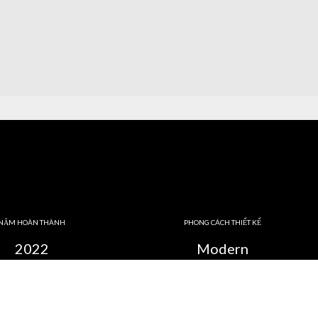
NĂM HOÀN THÀNH
PHONG CÁCH THIẾT KẾ
2022
Modern