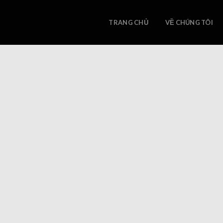
Skip
to
TRANG CHỦ
VỀ CHÚNG TÔI
content