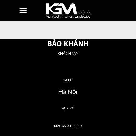
Skip
to
content
BẢO KHÁNH
KHÁCH SẠN
VỊ TRÍ
Hà Nội
QUY MÔ
MÀU SẮC CHỦ ĐẠO