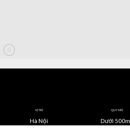
VỊ TRÍ
QUY MÔ
Hà Nội
Dưới 500