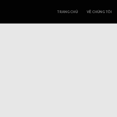
Skip
to
TRANG CHỦ
VỀ CHÚNG TÔI
content