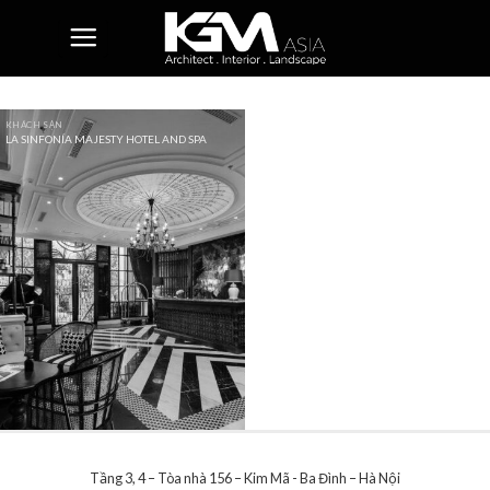
Skip
to
content
KHÁCH SẠN
LA SINFONÍA MAJESTY HOTEL AND SPA
Tầng 3, 4 – Tòa nhà 156 – Kim Mã - Ba Đình – Hà Nội