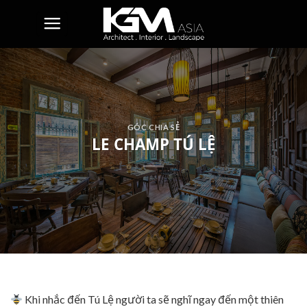
Skip
to
content
GÓC CHIA SẺ
LE CHAMP TÚ LỆ
Khi nhắc đến Tú Lệ người ta sẽ nghĩ ngay đến một thiên