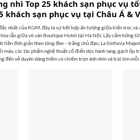
g nhì Top 25 khách sạn phục vụ tốt
5 khách sạn phục vụ tại Châu Á & 
ắc nhất của KGM, đây là sự kết hợp ấn tượng giữa kiến trúc và á
ề hòa lẫn giữa vô vàn Boutique Hotel tại Hà Nội. Lấy cảm hứng từ
mặt tiền đơn giản theo tông đen – trắng chủ đạo, La Sinfonía Maje
i màu, các tác phẩm nghệ thuật cổ điển dọc hành lang, gạch ốp t
 đến vẻ duyên dáng hiếm có chiếm trọn ánh nhìn và trái tim mỗi