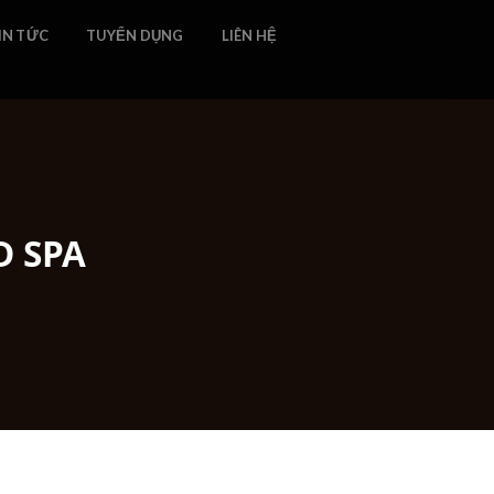
IN TỨC
TUYỂN DỤNG
LIÊN HỆ
D SPA