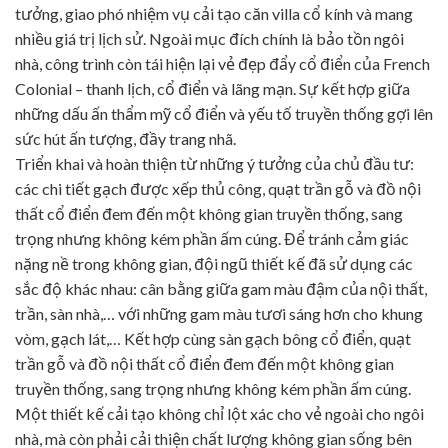
tưởng, giao phó nhiệm vụ cải tạo căn villa cổ kính và mang
nhiều giá trị lịch sử. Ngoài mục đích chính là bảo tồn ngôi
nhà, công trình còn tái hiện lại vẻ đẹp đẩy cổ điển của French
Colonial – thanh lịch, cổ điển và lãng mạn. Sự kết hợp giữa
những dấu ấn thẩm mỹ cổ điển và yếu tố truyền thống gợi lên
sức hút ấn tượng, đầy trang nhã.
Triển khai và hoàn thiện từ những ý tưởng của chủ đầu tư:
các chi tiết gạch được xếp thủ công, quạt trần gỗ và đồ nội
thất cổ điển đem đến một không gian truyền thống, sang
trọng nhưng không kém phần ấm cúng. Để tránh cảm giác
nặng nề trong không gian, đội ngũ thiết kế đã sử dụng các
sắc độ khác nhau: cân bằng giữa gam màu đậm của nội thất,
trần, sàn nhà,… với những gam màu tươi sáng hơn cho khung
vòm, gạch lát,… Kết hợp cùng sàn gạch bông cổ điển, quạt
trần gỗ và đồ nội thất cổ điển đem đến một không gian
truyền thống, sang trọng nhưng không kém phần ấm cúng.
Một thiết kế cải tạo không chỉ lột xác cho vẻ ngoài cho ngôi
nhà, mà còn phải cải thiện chất lượng không gian sống bên