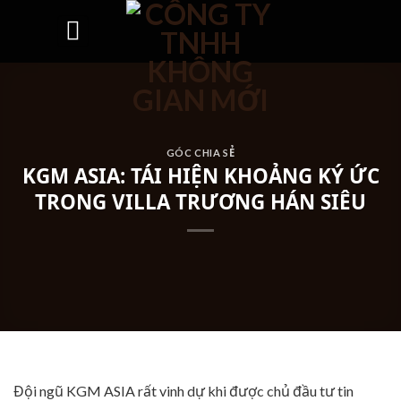
Skip
to
content
GÓC CHIA SẺ
KGM ASIA: TÁI HIỆN KHOẢNG KÝ ỨC
TRONG VILLA TRƯƠNG HÁN SIÊU
Đội ngũ KGM ASIA rất vinh dự khi được chủ đầu tư tin