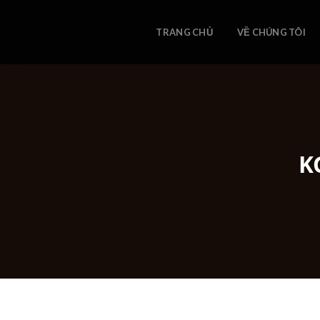
Skip
to
TRANG CHỦ
VỀ CHÚNG TÔI
content
K