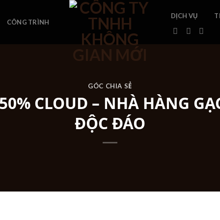
DỊCH VỤ
T
CÔNG TRÌNH
GÓC CHIA SẺ
50% CLOUD – NHÀ HÀNG GẠC
ĐỘC ĐÁO