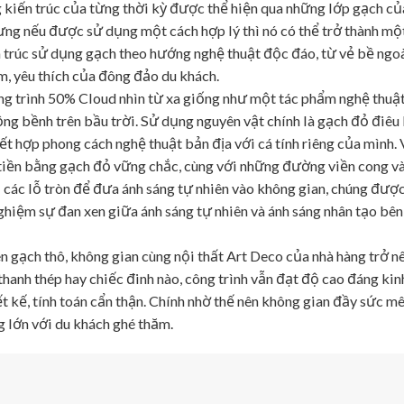
g kiến trúc của từng thời kỳ được thể hiện qua những lớp gạch củ
hưng nếu được sử dụng một cách hợp lý thì nó có thể trở thành một
n trúc sử dụng gạch theo hướng nghệ thuật độc đáo, từ vẻ bề ngo
, yêu thích của đông đảo du khách.
ng trình 50% Cloud nhìn từ xa giống như một tác phẩm nghệ thuậ
g bềnh trên bầu trời. Sử dụng nguyên vật chính là gạch đỏ điêu
 hợp phong cách nghệ thuật bản địa với cá tính riêng của mình. V
iền bằng gạch đỏ vững chắc, cùng với những đường viền cong và 
 các lỗ tròn để đưa ánh sáng tự nhiên vào không gian, chúng đượ
nghiệm sự đan xen giữa ánh sáng tự nhiên và ánh sáng nhân tạo bê
n gạch thô, không gian cùng nội thất Art Deco của nhà hàng trở n
anh thép hay chiếc đinh nào, công trình vẫn đạt độ cao đáng ki
t kế, tính toán cẩn thận. Chính nhờ thế nên không gian đầy sức m
 lớn với du khách ghé thăm.