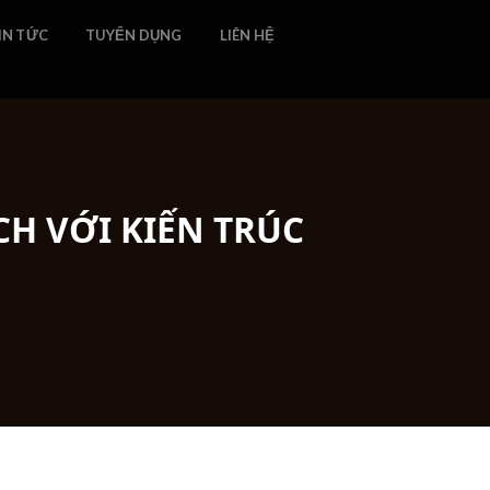
IN TỨC
TUYỂN DỤNG
LIÊN HỆ
H VỚI KIẾN TRÚC