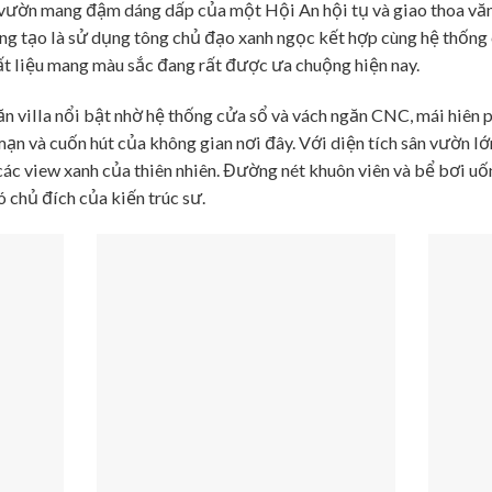
 vườn mang đậm dáng dấp của một Hội An hội tụ và giao thoa văn
ng tạo là sử dụng tông chủ đạo xanh ngọc kết hợp cùng hệ thống 
ất liệu mang màu sắc đang rất được ưa chuộng hiện nay.
ăn villa nổi bật nhờ hệ thống cửa sổ và vách ngăn CNC, mái hiê
ạn và cuốn hút của không gian nơi đây. Với diện tích sân vườn lớ
ác view xanh của thiên nhiên. Đường nét khuôn viên và bể bơi u
 chủ đích của kiến trúc sư.