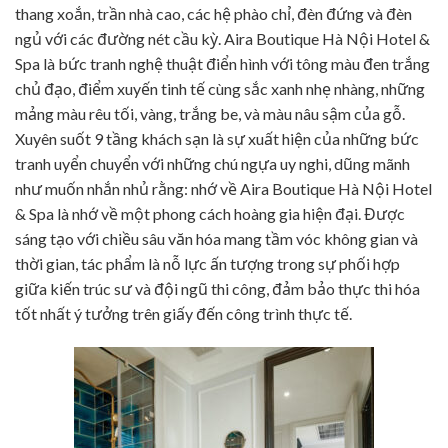
thang xoắn, trần nhà cao, các hệ phào chỉ, đèn đứng và đèn
ngủ với các đường nét cầu kỳ. Aira Boutique Hà Nội Hotel &
Spa là bức tranh nghệ thuật điển hình với tông màu đen trắng
chủ đạo, điểm xuyến tinh tế cùng sắc xanh nhẹ nhàng, những
mảng màu rêu tối, vàng, trắng be, và màu nâu sậm của gỗ.
Xuyên suốt 9 tầng khách sạn là sự xuất hiện của những bức
tranh uyển chuyển với những chú ngựa uy nghi, dũng mãnh
như muốn nhắn nhủ rằng: nhớ về Aira Boutique Hà Nội Hotel
& Spa là nhớ về một phong cách hoàng gia hiện đại. Được
sáng tạo với chiều sâu văn hóa mang tầm vóc không gian và
thời gian, tác phẩm là nỗ lực ấn tượng trong sự phối hợp
giữa kiến trúc sư và đội ngũ thi công, đảm bảo thực thi hóa
tốt nhất ý tưởng trên giấy đến công trình thực tế.