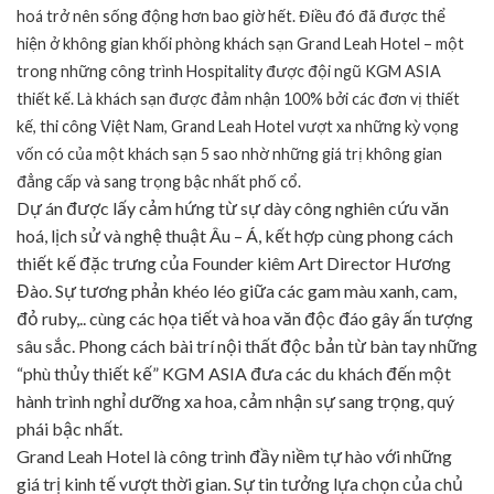
hoá trở nên sống động hơn bao giờ hết. Điều đó đã được thể
hiện ở không gian khối phòng khách sạn Grand Leah Hotel – một
trong những công trình Hospitality được đội ngũ KGM ASIA
thiết kế. Là khách sạn được đảm nhận 100% bởi các đơn vị thiết
kế, thi công Việt Nam, Grand Leah Hotel vượt xa những kỳ vọng
vốn có của một khách sạn 5 sao nhờ những giá trị không gian
đẳng cấp và sang trọng bậc nhất phố cổ.
Dự án được lấy cảm hứng từ sự dày công nghiên cứu văn
hoá, lịch sử và nghệ thuật Âu – Á, kết hợp cùng phong cách
thiết kế đặc trưng của Founder kiêm Art Director Hương
Đào. Sự tương phản khéo léo giữa các gam màu xanh, cam,
đỏ ruby,.. cùng các họa tiết và hoa văn độc đáo gây ấn tượng
sâu sắc. Phong cách bài trí nội thất độc bản từ bàn tay những
“phù thủy thiết kế” KGM ASIA đưa các du khách đến một
hành trình nghỉ dưỡng xa hoa, cảm nhận sự sang trọng, quý
phái bậc nhất.
Grand Leah Hotel là công trình đầy niềm tự hào với những
giá trị kinh tế vượt thời gian. Sự tin tưởng lựa chọn của chủ