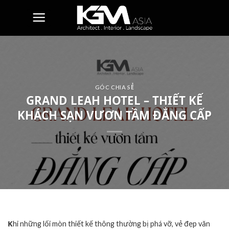
Skip
to
content
GÓC CHIA SẺ
GRAND LEAH HOTEL – THIẾT KẾ
KHÁCH SẠN VƯƠN TẦM ĐẲNG CẤP
K
hi những lối mòn thiết kế thông thường bị phá vỡ, vẻ đẹp văn